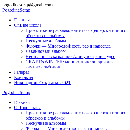
Перейти
pogodinascrap@gmail.com
к
Pogodina
Scrap
содержимому
Главная
OnLine школа
Проактивное расхламление по-скраперски или из
обрезков в альбомы
Нескучные альбомы
Фьюжн — Многослойность раз и навсегда
Лавандовый альбом
Нестрашная сказка про Алису в стране чудес
CRAFT&WINTER: мини-энциклопедия для
зимних альбомов
Галерея
Контакты
Новогодние Открытки-2021
Pogodina
Scrap
Главная
OnLine школа
Проактивное расхламление по-скраперски или из
обрезков в альбомы
Нескучные альбомы
Фьюжн — Многослойность раз и навсегда