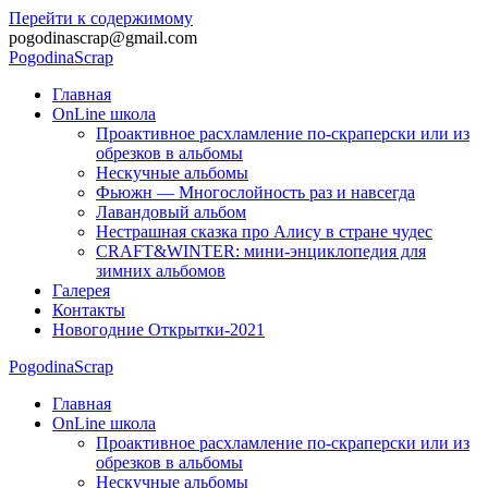
Перейти к содержимому
pogodinascrap@gmail.com
Pogodina
Scrap
Главная
OnLine школа
Проактивное расхламление по-скраперски или из
обрезков в альбомы
Нескучные альбомы
Фьюжн — Многослойность раз и навсегда
Лавандовый альбом
Нестрашная сказка про Алису в стране чудес
CRAFT&WINTER: мини-энциклопедия для
зимних альбомов
Галерея
Контакты
Новогодние Открытки-2021
Pogodina
Scrap
Главная
OnLine школа
Проактивное расхламление по-скраперски или из
обрезков в альбомы
Нескучные альбомы