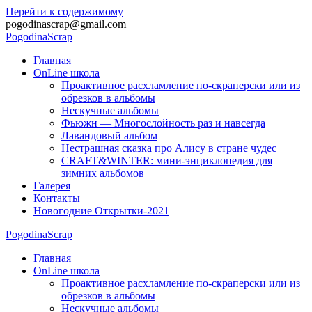
Перейти к содержимому
pogodinascrap@gmail.com
Pogodina
Scrap
Главная
OnLine школа
Проактивное расхламление по-скраперски или из
обрезков в альбомы
Нескучные альбомы
Фьюжн — Многослойность раз и навсегда
Лавандовый альбом
Нестрашная сказка про Алису в стране чудес
CRAFT&WINTER: мини-энциклопедия для
зимних альбомов
Галерея
Контакты
Новогодние Открытки-2021
Pogodina
Scrap
Главная
OnLine школа
Проактивное расхламление по-скраперски или из
обрезков в альбомы
Нескучные альбомы