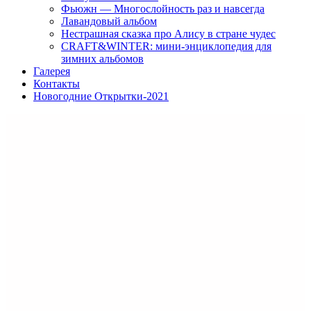
Фьюжн — Многослойность раз и навсегда
Лавандовый альбом
Нестрашная сказка про Алису в стране чудес
CRAFT&WINTER: мини-энциклопедия для
зимних альбомов
Галерея
Контакты
Новогодние Открытки-2021